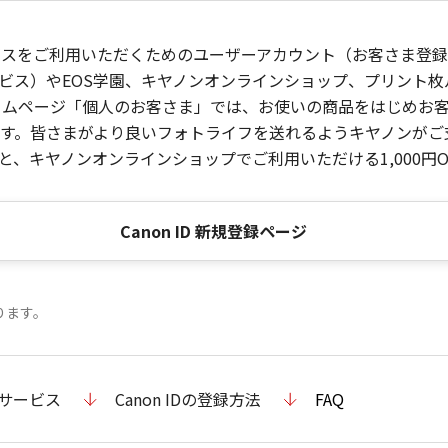
ービスをご利用いただくためのユーザーアカウント（お客さま登録情
ビス）やEOS学園、キヤノンオンラインショップ、プリント
ンホームページ「個人のお客さま」では、お使いの商品をはじめ
。皆さまがより良いフォトライフを送れるようキヤノンがご支援
、キヤノンオンラインショップでご利用いただける1,000円O
Canon ID 新規登録ページ
ります。
のサービス
Canon IDの登録方法
FAQ