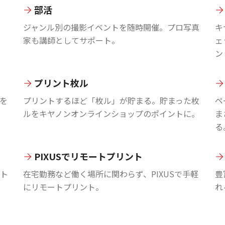
部活
ジャンル別の撮影イベントを随時開催。プロ写真
キ
家も講師としてサポート。
ェ
ン
プリント枚ル
を
プリントするほど「枚ル」が貯まる。貯まった枚
ペ
ルをキヤノンオンラインショップのポイントに。
ま
る
PIXUSでリモートプリント
ント
在宅勤務など働く場所に関わらず、PIXUSで手軽
豊
にリモートプリント。
れ