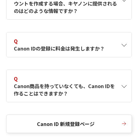
ウントを作成する場合、キヤノンに提供される
何ですか？Canon IDの作成方法は？
をご確認く
のはどのような情報ですか？
ださい。
A
キヤノンはメールアドレスと一部の情報（お客
さまが共有設定しているもの）をお客さまが選
Q
択したサービスから取得します。アカウントを
Canon IDの登録に料金は発生しますか？
簡単に作成できるように、この情報を使用して
Canon IDの登録フォームを入力します。
A
Canon IDの登録には料金は発生しません。
Q
Canon商品を持っていなくても、Canon IDを
作ることはできますか？
A
Canon商品をお持ちでなくても、Canon IDを作
ることができます。
Canon ID 新規登録ページ