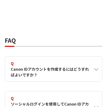
FAQ
Q
Canon IDアカウントを作成するにはどうすれ
ばよいですか？
A
Canon IDアカウントは、氏名、メールアドレス
とパスワードを入力して作成できます。ソーシ
Q
ャルログインを使用して作成することもできま
ソーシャルログインを使用してCanon IDアカ
す。詳しい作成方法は
【カメラ】Canon IDとは