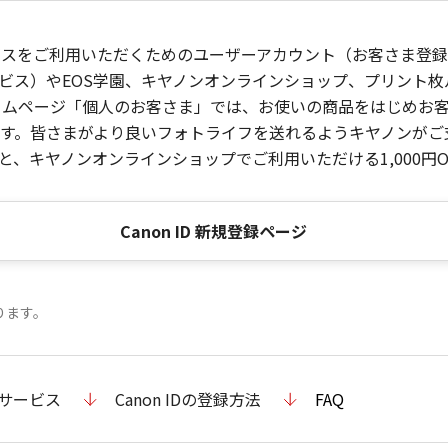
ービスをご利用いただくためのユーザーアカウント（お客さま登録情
ビス）やEOS学園、キヤノンオンラインショップ、プリント
ンホームページ「個人のお客さま」では、お使いの商品をはじめ
。皆さまがより良いフォトライフを送れるようキヤノンがご支援
、キヤノンオンラインショップでご利用いただける1,000円O
Canon ID 新規登録ページ
ります。
のサービス
Canon IDの登録方法
FAQ