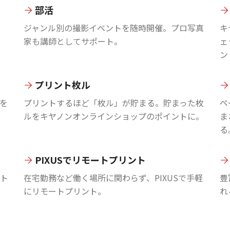
部活
ジャンル別の撮影イベントを随時開催。プロ写真
キ
家も講師としてサポート。
ェ
ン
プリント枚ル
を
プリントするほど「枚ル」が貯まる。貯まった枚
ペ
ルをキヤノンオンラインショップのポイントに。
ま
る
PIXUSでリモートプリント
ント
在宅勤務など働く場所に関わらず、PIXUSで手軽
豊
にリモートプリント。
れ