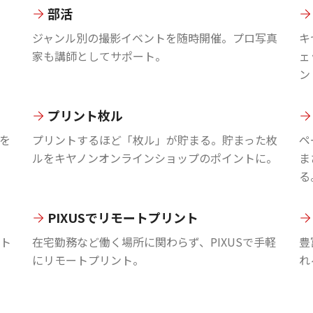
部活
ジャンル別の撮影イベントを随時開催。プロ写真
キ
家も講師としてサポート。
ェ
ン
プリント枚ル
を
プリントするほど「枚ル」が貯まる。貯まった枚
ペ
ルをキヤノンオンラインショップのポイントに。
ま
る
PIXUSでリモートプリント
ント
在宅勤務など働く場所に関わらず、PIXUSで手軽
豊
にリモートプリント。
れ