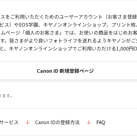
ービスをご利用いただくためのユーザーアカウント（お客さま登録情
ビス）やEOS学園、キヤノンオンラインショップ、プリント
ンホームページ「個人のお客さま」では、お使いの商品をはじめ
。皆さまがより良いフォトライフを送れるようキヤノンがご支援
、キヤノンオンラインショップでご利用いただける1,000円O
Canon ID 新規登録ページ
ります。
のサービス
Canon IDの登録方法
FAQ