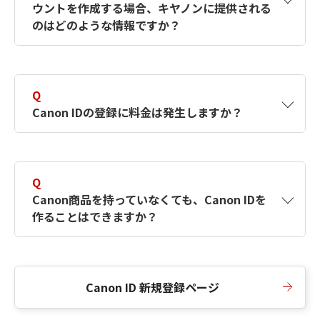
ウントを作成する場合、キヤノンに提供される
何ですか？Canon IDの作成方法は？
をご確認く
のはどのような情報ですか？
ださい。
A
キヤノンはメールアドレスと一部の情報（お客
さまが共有設定しているもの）をお客さまが選
Q
択したサービスから取得します。アカウントを
Canon IDの登録に料金は発生しますか？
簡単に作成できるように、この情報を使用して
Canon IDの登録フォームを入力します。
A
Canon IDの登録には料金は発生しません。
Q
Canon商品を持っていなくても、Canon IDを
作ることはできますか？
A
Canon商品をお持ちでなくても、Canon IDを作
ることができます。
Canon ID 新規登録ページ