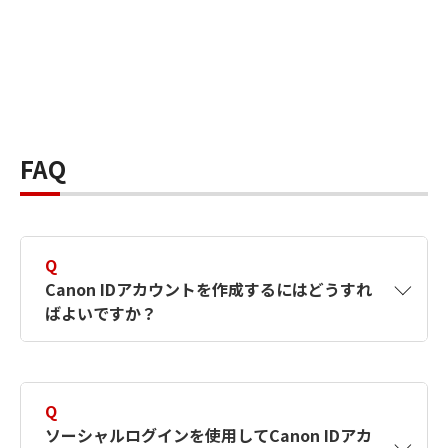
FAQ
Q
Canon IDアカウントを作成するにはどうすれ
ばよいですか？
A
Canon IDアカウントは、氏名、メールアドレス
とパスワードを入力して作成できます。ソーシ
Q
ャルログインを使用して作成することもできま
ソーシャルログインを使用してCanon IDアカ
す。詳しい作成方法は
【カメラ】Canon IDとは