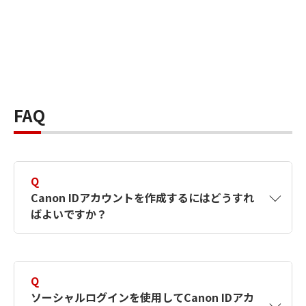
FAQ
Q
Canon IDアカウントを作成するにはどうすれ
ばよいですか？
A
Canon IDアカウントは、氏名、メールアドレス
とパスワードを入力して作成できます。ソーシ
Q
ャルログインを使用して作成することもできま
ソーシャルログインを使用してCanon IDアカ
す。詳しい作成方法は
【カメラ】Canon IDとは