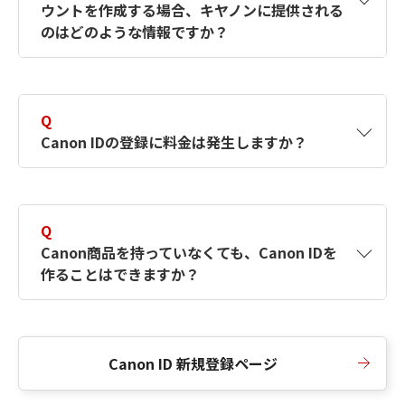
ウントを作成する場合、キヤノンに提供される
何ですか？Canon IDの作成方法は？
をご確認く
のはどのような情報ですか？
ださい。
A
キヤノンはメールアドレスと一部の情報（お客
さまが共有設定しているもの）をお客さまが選
Q
択したサービスから取得します。アカウントを
Canon IDの登録に料金は発生しますか？
簡単に作成できるように、この情報を使用して
Canon IDの登録フォームを入力します。
A
Canon IDの登録には料金は発生しません。
Q
Canon商品を持っていなくても、Canon IDを
作ることはできますか？
A
Canon商品をお持ちでなくても、Canon IDを作
ることができます。
Canon ID 新規登録ページ