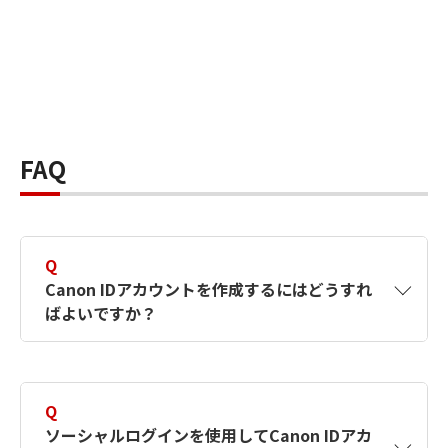
FAQ
Q
Canon IDアカウントを作成するにはどうすれ
ばよいですか？
A
Canon IDアカウントは、氏名、メールアドレス
とパスワードを入力して作成できます。ソーシ
Q
ャルログインを使用して作成することもできま
ソーシャルログインを使用してCanon IDアカ
す。詳しい作成方法は
【カメラ】Canon IDとは