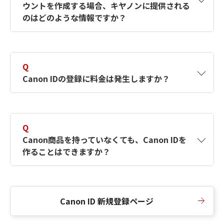
ウントを作成する場合、キヤノンに提供される
何ですか？Canon IDの作成方法は？
をご確認く
のはどのような情報ですか？
ださい。
A
キヤノンはメールアドレスと一部の情報（お客
さまが共有設定しているもの）をお客さまが選
Q
択したサービスから取得します。アカウントを
Canon IDの登録に料金は発生しますか？
簡単に作成できるように、この情報を使用して
Canon IDの登録フォームを入力します。
A
Canon IDの登録には料金は発生しません。
Q
Canon商品を持っていなくても、Canon IDを
作ることはできますか？
A
Canon商品をお持ちでなくても、Canon IDを作
ることができます。
Canon ID 新規登録ページ