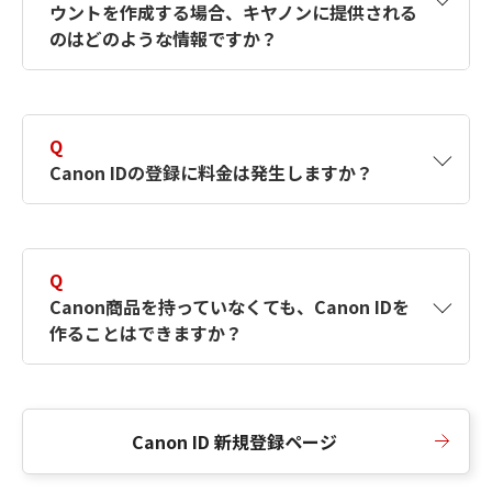
ウントを作成する場合、キヤノンに提供される
何ですか？Canon IDの作成方法は？
をご確認く
のはどのような情報ですか？
ださい。
A
キヤノンはメールアドレスと一部の情報（お客
さまが共有設定しているもの）をお客さまが選
Q
択したサービスから取得します。アカウントを
Canon IDの登録に料金は発生しますか？
簡単に作成できるように、この情報を使用して
Canon IDの登録フォームを入力します。
A
Canon IDの登録には料金は発生しません。
Q
Canon商品を持っていなくても、Canon IDを
作ることはできますか？
A
Canon商品をお持ちでなくても、Canon IDを作
ることができます。
Canon ID 新規登録ページ