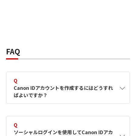
FAQ
Q
Canon IDアカウントを作成するにはどうすれ
ばよいですか？
A
Canon IDアカウントは、氏名、メールアドレス
とパスワードを入力して作成できます。ソーシ
Q
ャルログインを使用して作成することもできま
ソーシャルログインを使用してCanon IDアカ
す。詳しい作成方法は
【カメラ】Canon IDとは