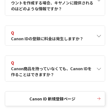
ウントを作成する場合、キヤノンに提供される
何ですか？Canon IDの作成方法は？
をご確認く
のはどのような情報ですか？
ださい。
A
キヤノンはメールアドレスと一部の情報（お客
さまが共有設定しているもの）をお客さまが選
Q
択したサービスから取得します。アカウントを
Canon IDの登録に料金は発生しますか？
簡単に作成できるように、この情報を使用して
Canon IDの登録フォームを入力します。
A
Canon IDの登録には料金は発生しません。
Q
Canon商品を持っていなくても、Canon IDを
作ることはできますか？
A
Canon商品をお持ちでなくても、Canon IDを作
ることができます。
Canon ID 新規登録ページ