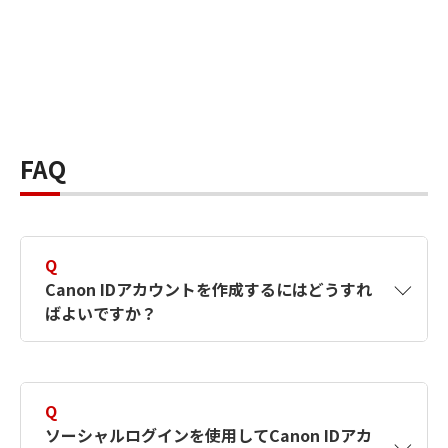
FAQ
Q
Canon IDアカウントを作成するにはどうすれ
ばよいですか？
A
Canon IDアカウントは、氏名、メールアドレス
とパスワードを入力して作成できます。ソーシ
Q
ャルログインを使用して作成することもできま
ソーシャルログインを使用してCanon IDアカ
す。詳しい作成方法は
【カメラ】Canon IDとは