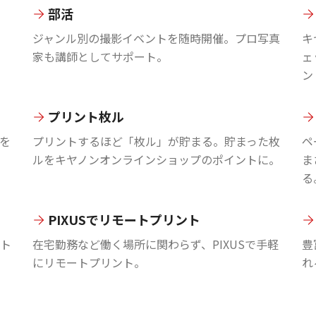
部活
ジャンル別の撮影イベントを随時開催。プロ写真
キ
家も講師としてサポート。
ェ
ン
プリント枚ル
を
プリントするほど「枚ル」が貯まる。貯まった枚
ペ
ルをキヤノンオンラインショップのポイントに。
ま
る
PIXUSでリモートプリント
ント
在宅勤務など働く場所に関わらず、PIXUSで手軽
豊
にリモートプリント。
れ