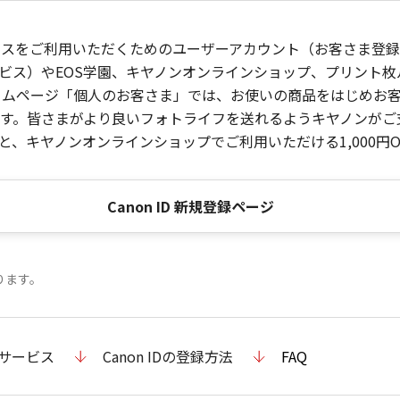
ービスをご利用いただくためのユーザーアカウント（お客さま登録情
ビス）やEOS学園、キヤノンオンラインショップ、プリント
ンホームページ「個人のお客さま」では、お使いの商品をはじめ
。皆さまがより良いフォトライフを送れるようキヤノンがご支援
、キヤノンオンラインショップでご利用いただける1,000円O
Canon ID 新規登録ページ
ります。
のサービス
Canon IDの登録方法
FAQ