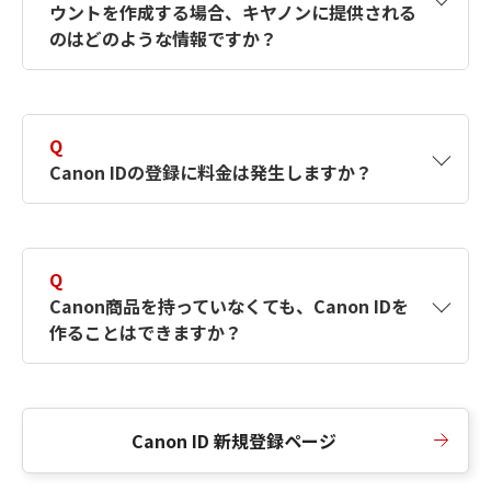
ウントを作成する場合、キヤノンに提供される
何ですか？Canon IDの作成方法は？
をご確認く
のはどのような情報ですか？
ださい。
A
キヤノンはメールアドレスと一部の情報（お客
さまが共有設定しているもの）をお客さまが選
Q
択したサービスから取得します。アカウントを
Canon IDの登録に料金は発生しますか？
簡単に作成できるように、この情報を使用して
Canon IDの登録フォームを入力します。
A
Canon IDの登録には料金は発生しません。
Q
Canon商品を持っていなくても、Canon IDを
作ることはできますか？
A
Canon商品をお持ちでなくても、Canon IDを作
ることができます。
Canon ID 新規登録ページ