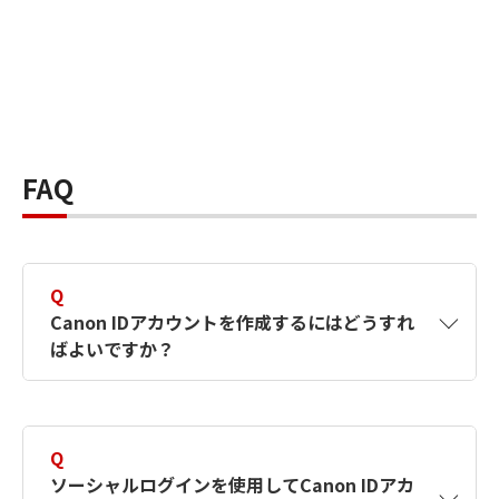
FAQ
Q
Canon IDアカウントを作成するにはどうすれ
ばよいですか？
A
Canon IDアカウントは、氏名、メールアドレス
とパスワードを入力して作成できます。ソーシ
Q
ャルログインを使用して作成することもできま
ソーシャルログインを使用してCanon IDアカ
す。詳しい作成方法は
【カメラ】Canon IDとは