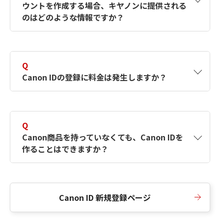
ウントを作成する場合、キヤノンに提供される
何ですか？Canon IDの作成方法は？
をご確認く
のはどのような情報ですか？
ださい。
A
キヤノンはメールアドレスと一部の情報（お客
さまが共有設定しているもの）をお客さまが選
Q
択したサービスから取得します。アカウントを
Canon IDの登録に料金は発生しますか？
簡単に作成できるように、この情報を使用して
Canon IDの登録フォームを入力します。
A
Canon IDの登録には料金は発生しません。
Q
Canon商品を持っていなくても、Canon IDを
作ることはできますか？
A
Canon商品をお持ちでなくても、Canon IDを作
ることができます。
Canon ID 新規登録ページ