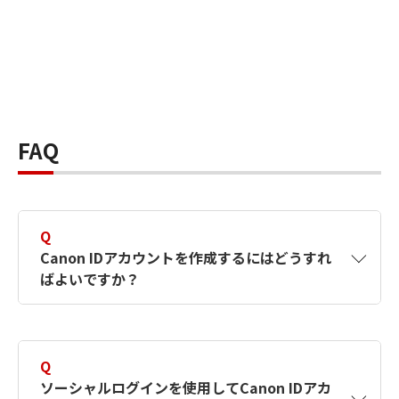
FAQ
Q
Canon IDアカウントを作成するにはどうすれ
ばよいですか？
A
Canon IDアカウントは、氏名、メールアドレス
とパスワードを入力して作成できます。ソーシ
Q
ャルログインを使用して作成することもできま
ソーシャルログインを使用してCanon IDアカ
す。詳しい作成方法は
【カメラ】Canon IDとは