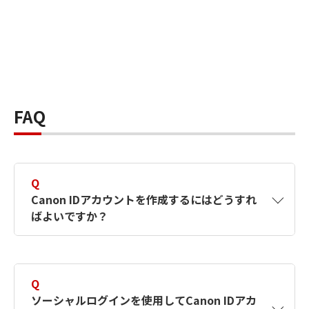
FAQ
Q
Canon IDアカウントを作成するにはどうすれ
ばよいですか？
A
Canon IDアカウントは、氏名、メールアドレス
とパスワードを入力して作成できます。ソーシ
Q
ャルログインを使用して作成することもできま
ソーシャルログインを使用してCanon IDアカ
す。詳しい作成方法は
【カメラ】Canon IDとは