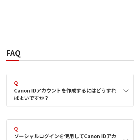
FAQ
Q
Canon IDアカウントを作成するにはどうすれ
ばよいですか？
A
Canon IDアカウントは、氏名、メールアドレス
とパスワードを入力して作成できます。ソーシ
Q
ャルログインを使用して作成することもできま
ソーシャルログインを使用してCanon IDアカ
す。詳しい作成方法は
【カメラ】Canon IDとは