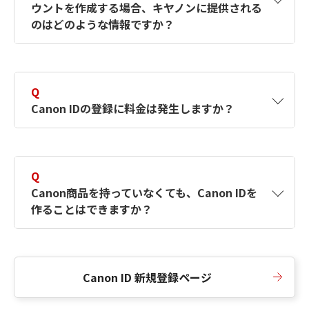
ウントを作成する場合、キヤノンに提供される
何ですか？Canon IDの作成方法は？
をご確認く
のはどのような情報ですか？
ださい。
A
キヤノンはメールアドレスと一部の情報（お客
さまが共有設定しているもの）をお客さまが選
Q
択したサービスから取得します。アカウントを
Canon IDの登録に料金は発生しますか？
簡単に作成できるように、この情報を使用して
Canon IDの登録フォームを入力します。
A
Canon IDの登録には料金は発生しません。
Q
Canon商品を持っていなくても、Canon IDを
作ることはできますか？
A
Canon商品をお持ちでなくても、Canon IDを作
ることができます。
Canon ID 新規登録ページ