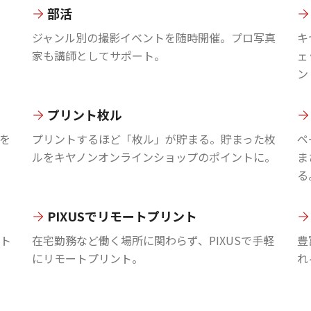
部活
ジャンル別の撮影イベントを随時開催。プロ写真
キ
家も講師としてサポート。
ェ
ン
プリント枚ル
を
プリントするほど「枚ル」が貯まる。貯まった枚
ペ
ルをキヤノンオンラインショップのポイントに。
ま
る
PIXUSでリモートプリント
ント
在宅勤務など働く場所に関わらず、PIXUSで手軽
豊
にリモートプリント。
れ