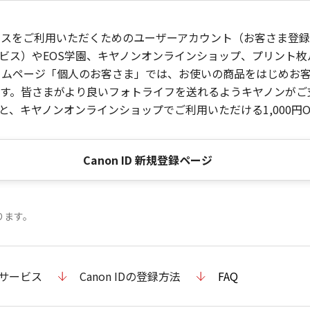
ービスをご利用いただくためのユーザーアカウント（お客さま登録情
ビス）やEOS学園、キヤノンオンラインショップ、プリント
ンホームページ「個人のお客さま」では、お使いの商品をはじめ
。皆さまがより良いフォトライフを送れるようキヤノンがご支援
、キヤノンオンラインショップでご利用いただける1,000円O
Canon ID 新規登録ページ
ります。
のサービス
Canon IDの登録方法
FAQ