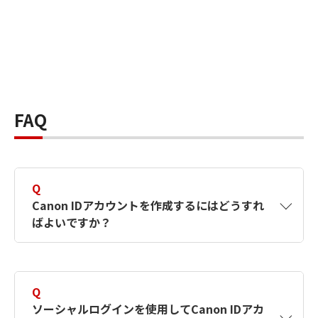
FAQ
Q
Canon IDアカウントを作成するにはどうすれ
ばよいですか？
A
Canon IDアカウントは、氏名、メールアドレス
とパスワードを入力して作成できます。ソーシ
Q
ャルログインを使用して作成することもできま
ソーシャルログインを使用してCanon IDアカ
す。詳しい作成方法は
【カメラ】Canon IDとは