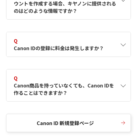
ウントを作成する場合、キヤノンに提供される
何ですか？Canon IDの作成方法は？
をご確認く
のはどのような情報ですか？
ださい。
A
キヤノンはメールアドレスと一部の情報（お客
さまが共有設定しているもの）をお客さまが選
Q
択したサービスから取得します。アカウントを
Canon IDの登録に料金は発生しますか？
簡単に作成できるように、この情報を使用して
Canon IDの登録フォームを入力します。
A
Canon IDの登録には料金は発生しません。
Q
Canon商品を持っていなくても、Canon IDを
作ることはできますか？
A
Canon商品をお持ちでなくても、Canon IDを作
ることができます。
Canon ID 新規登録ページ