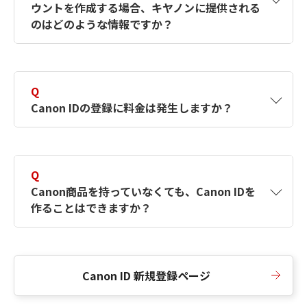
ウントを作成する場合、キヤノンに提供される
何ですか？Canon IDの作成方法は？
をご確認く
のはどのような情報ですか？
ださい。
A
キヤノンはメールアドレスと一部の情報（お客
さまが共有設定しているもの）をお客さまが選
Q
択したサービスから取得します。アカウントを
Canon IDの登録に料金は発生しますか？
簡単に作成できるように、この情報を使用して
Canon IDの登録フォームを入力します。
A
Canon IDの登録には料金は発生しません。
Q
Canon商品を持っていなくても、Canon IDを
作ることはできますか？
A
Canon商品をお持ちでなくても、Canon IDを作
ることができます。
Canon ID 新規登録ページ