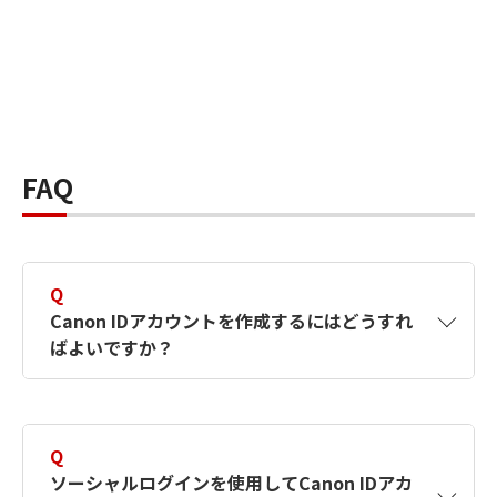
FAQ
Q
Canon IDアカウントを作成するにはどうすれ
ばよいですか？
A
Canon IDアカウントは、氏名、メールアドレス
とパスワードを入力して作成できます。ソーシ
Q
ャルログインを使用して作成することもできま
ソーシャルログインを使用してCanon IDアカ
す。詳しい作成方法は
【カメラ】Canon IDとは