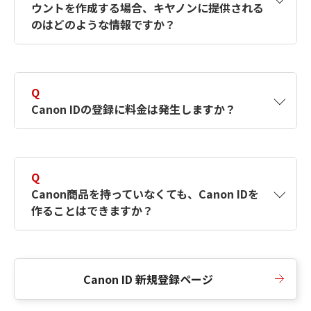
ウントを作成する場合、キヤノンに提供される
何ですか？Canon IDの作成方法は？
をご確認く
のはどのような情報ですか？
ださい。
A
キヤノンはメールアドレスと一部の情報（お客
さまが共有設定しているもの）をお客さまが選
Q
択したサービスから取得します。アカウントを
Canon IDの登録に料金は発生しますか？
簡単に作成できるように、この情報を使用して
Canon IDの登録フォームを入力します。
A
Canon IDの登録には料金は発生しません。
Q
Canon商品を持っていなくても、Canon IDを
作ることはできますか？
A
Canon商品をお持ちでなくても、Canon IDを作
ることができます。
Canon ID 新規登録ページ