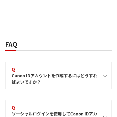
FAQ
Q
Canon IDアカウントを作成するにはどうすれ
ばよいですか？
A
Canon IDアカウントは、氏名、メールアドレス
とパスワードを入力して作成できます。ソーシ
Q
ャルログインを使用して作成することもできま
ソーシャルログインを使用してCanon IDアカ
す。詳しい作成方法は
【カメラ】Canon IDとは