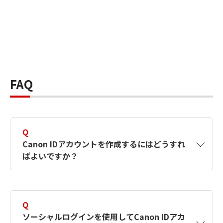
FAQ
Q
Canon IDアカウントを作成するにはどうすれ
ばよいですか？
A
Canon IDアカウントは、氏名、メールアドレス
とパスワードを入力して作成できます。ソーシ
Q
ャルログインを使用して作成することもできま
ソーシャルログインを使用してCanon IDアカ
す。詳しい作成方法は
【カメラ】Canon IDとは