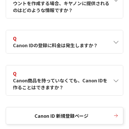
ウントを作成する場合、キヤノンに提供される
何ですか？Canon IDの作成方法は？
をご確認く
のはどのような情報ですか？
ださい。
A
キヤノンはメールアドレスと一部の情報（お客
さまが共有設定しているもの）をお客さまが選
Q
択したサービスから取得します。アカウントを
Canon IDの登録に料金は発生しますか？
簡単に作成できるように、この情報を使用して
Canon IDの登録フォームを入力します。
A
Canon IDの登録には料金は発生しません。
Q
Canon商品を持っていなくても、Canon IDを
作ることはできますか？
A
Canon商品をお持ちでなくても、Canon IDを作
ることができます。
Canon ID 新規登録ページ