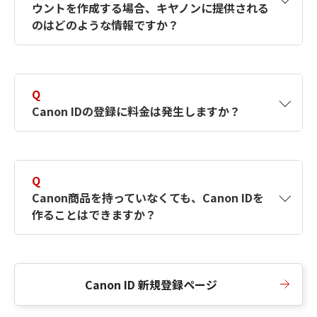
ウントを作成する場合、キヤノンに提供される
何ですか？Canon IDの作成方法は？
をご確認く
のはどのような情報ですか？
ださい。
A
キヤノンはメールアドレスと一部の情報（お客
さまが共有設定しているもの）をお客さまが選
Q
択したサービスから取得します。アカウントを
Canon IDの登録に料金は発生しますか？
簡単に作成できるように、この情報を使用して
Canon IDの登録フォームを入力します。
A
Canon IDの登録には料金は発生しません。
Q
Canon商品を持っていなくても、Canon IDを
作ることはできますか？
A
Canon商品をお持ちでなくても、Canon IDを作
ることができます。
Canon ID 新規登録ページ