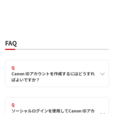
FAQ
Q
Canon IDアカウントを作成するにはどうすれ
ばよいですか？
A
Canon IDアカウントは、氏名、メールアドレス
とパスワードを入力して作成できます。ソーシ
Q
ャルログインを使用して作成することもできま
ソーシャルログインを使用してCanon IDアカ
す。詳しい作成方法は
【カメラ】Canon IDとは