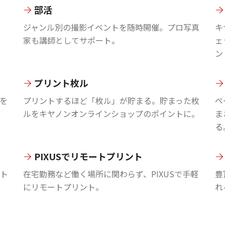
部活
ジャンル別の撮影イベントを随時開催。プロ写真
キ
家も講師としてサポート。
ェ
ン
プリント枚ル
を
プリントするほど「枚ル」が貯まる。貯まった枚
ペ
ルをキヤノンオンラインショップのポイントに。
ま
る
PIXUSでリモートプリント
ント
在宅勤務など働く場所に関わらず、PIXUSで手軽
豊
にリモートプリント。
れ