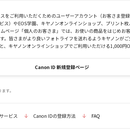
ービスをご利用いただくためのユーザーアカウント（お客さま登録情
ビス）やEOS学園、キヤノンオンラインショップ、プリント
ンホームページ「個人のお客さま」では、お使いの商品をはじめ
。皆さまがより良いフォトライフを送れるようキヤノンがご支援
、キヤノンオンラインショップでご利用いただける1,000円O
Canon ID 新規登録ページ
ります。
のサービス
Canon IDの登録方法
FAQ