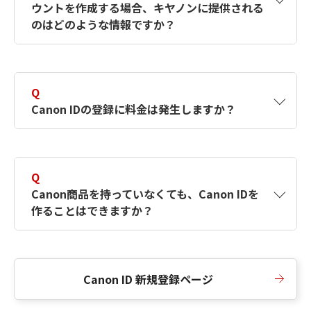
ウントを作成する場合、キヤノンに提供される
何ですか？Canon IDの作成方法は？
をご確認く
のはどのような情報ですか？
ださい。
A
キヤノンはメールアドレスと一部の情報（お客
さまが共有設定しているもの）をお客さまが選
Q
択したサービスから取得します。アカウントを
Canon IDの登録に料金は発生しますか？
簡単に作成できるように、この情報を使用して
Canon IDの登録フォームを入力します。
A
Canon IDの登録には料金は発生しません。
Q
Canon商品を持っていなくても、Canon IDを
作ることはできますか？
A
Canon商品をお持ちでなくても、Canon IDを作
ることができます。
Canon ID 新規登録ページ