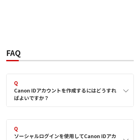
FAQ
Q
Canon IDアカウントを作成するにはどうすれ
ばよいですか？
A
Canon IDアカウントは、氏名、メールアドレス
とパスワードを入力して作成できます。ソーシ
Q
ャルログインを使用して作成することもできま
ソーシャルログインを使用してCanon IDアカ
す。詳しい作成方法は
【カメラ】Canon IDとは