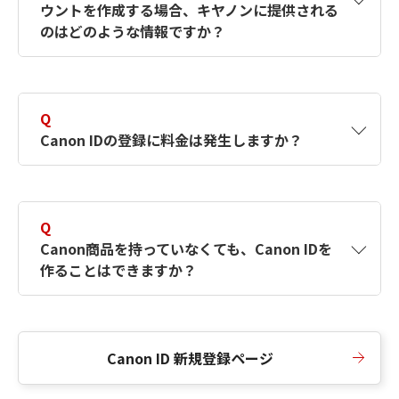
ウントを作成する場合、キヤノンに提供される
何ですか？Canon IDの作成方法は？
をご確認く
のはどのような情報ですか？
ださい。
A
キヤノンはメールアドレスと一部の情報（お客
さまが共有設定しているもの）をお客さまが選
Q
択したサービスから取得します。アカウントを
Canon IDの登録に料金は発生しますか？
簡単に作成できるように、この情報を使用して
Canon IDの登録フォームを入力します。
A
Canon IDの登録には料金は発生しません。
Q
Canon商品を持っていなくても、Canon IDを
作ることはできますか？
A
Canon商品をお持ちでなくても、Canon IDを作
ることができます。
Canon ID 新規登録ページ