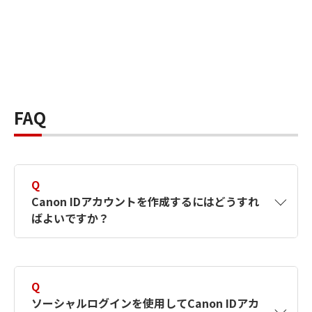
FAQ
Q
Canon IDアカウントを作成するにはどうすれ
ばよいですか？
A
Canon IDアカウントは、氏名、メールアドレス
とパスワードを入力して作成できます。ソーシ
Q
ャルログインを使用して作成することもできま
ソーシャルログインを使用してCanon IDアカ
す。詳しい作成方法は
【カメラ】Canon IDとは