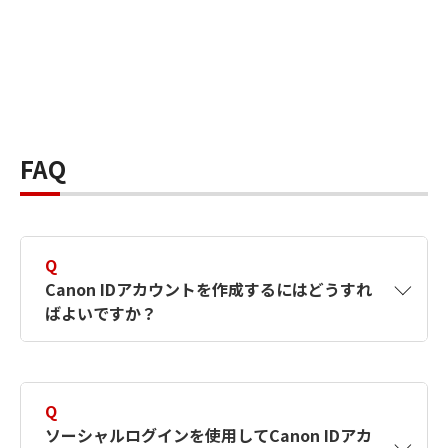
FAQ
Q
Canon IDアカウントを作成するにはどうすれ
ばよいですか？
A
Canon IDアカウントは、氏名、メールアドレス
とパスワードを入力して作成できます。ソーシ
Q
ャルログインを使用して作成することもできま
ソーシャルログインを使用してCanon IDアカ
す。詳しい作成方法は
【カメラ】Canon IDとは