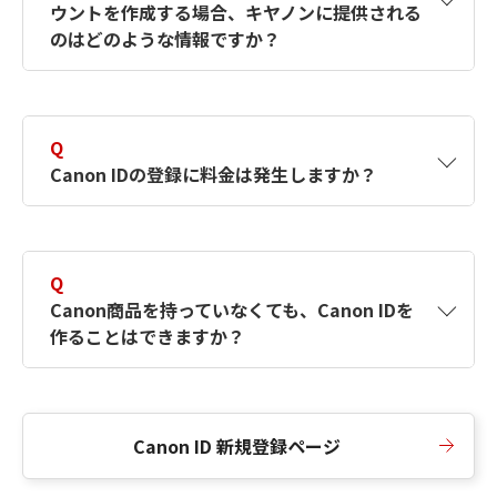
ウントを作成する場合、キヤノンに提供される
何ですか？Canon IDの作成方法は？
をご確認く
のはどのような情報ですか？
ださい。
A
キヤノンはメールアドレスと一部の情報（お客
さまが共有設定しているもの）をお客さまが選
Q
択したサービスから取得します。アカウントを
Canon IDの登録に料金は発生しますか？
簡単に作成できるように、この情報を使用して
Canon IDの登録フォームを入力します。
A
Canon IDの登録には料金は発生しません。
Q
Canon商品を持っていなくても、Canon IDを
作ることはできますか？
A
Canon商品をお持ちでなくても、Canon IDを作
ることができます。
Canon ID 新規登録ページ