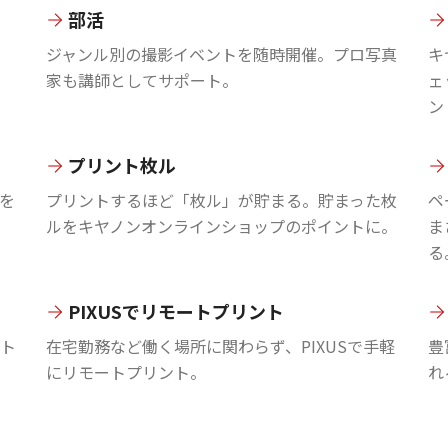
部活
ジャンル別の撮影イベントを随時開催。プロ写真
キ
家も講師としてサポート。
ェ
ン
プリント枚ル
を
プリントするほど「枚ル」が貯まる。貯まった枚
ペ
ルをキヤノンオンラインショップのポイントに。
ま
る
PIXUSでリモートプリント
ント
在宅勤務など働く場所に関わらず、PIXUSで手軽
豊
にリモートプリント。
れ