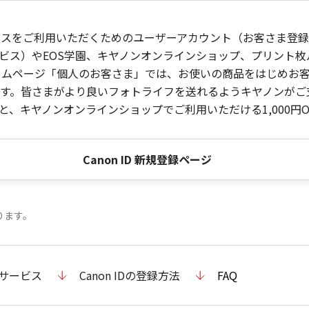
ービスをご利用いただくためのユーザーアカウント（お客さま登録情
ビス）やEOS学園、キヤノンオンラインショップ、プリント
ンホームページ「個人のお客さま」では、お使いの商品をはじめ
。皆さまがより良いフォトライフを送れるようキヤノンがご支援
、キヤノンオンラインショップでご利用いただける1,000円O
Canon ID 新規登録ページ
ります。
のサービス
Canon IDの登録方法
FAQ