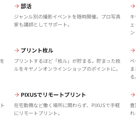
部活
ジャンル別の撮影イベントを随時開催。プロ写真
キ
家も講師としてサポート。
ェ
ン
プリント枚ル
を
プリントするほど「枚ル」が貯まる。貯まった枚
ペ
ルをキヤノンオンラインショップのポイントに。
ま
る
PIXUSでリモートプリント
ント
在宅勤務など働く場所に関わらず、PIXUSで手軽
豊
にリモートプリント。
れ