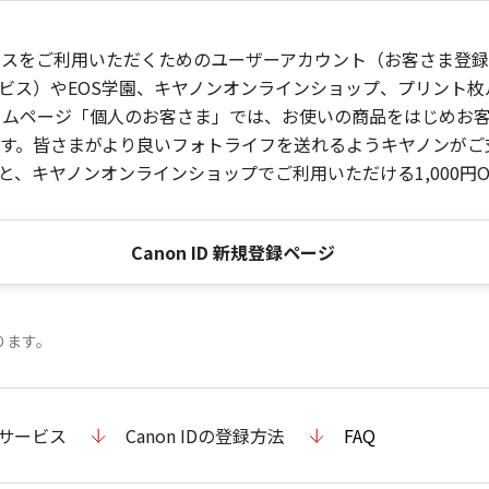
ービスをご利用いただくためのユーザーアカウント（お客さま登録情
ビス）やEOS学園、キヤノンオンラインショップ、プリント
ンホームページ「個人のお客さま」では、お使いの商品をはじめ
。皆さまがより良いフォトライフを送れるようキヤノンがご支援
、キヤノンオンラインショップでご利用いただける1,000円O
Canon ID 新規登録ページ
ります。
のサービス
Canon IDの登録方法
FAQ