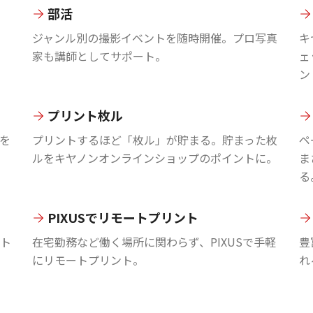
部活
ジャンル別の撮影イベントを随時開催。プロ写真
キ
家も講師としてサポート。
ェ
ン
プリント枚ル
を
プリントするほど「枚ル」が貯まる。貯まった枚
ペ
ルをキヤノンオンラインショップのポイントに。
ま
る
PIXUSでリモートプリント
ント
在宅勤務など働く場所に関わらず、PIXUSで手軽
豊
にリモートプリント。
れ