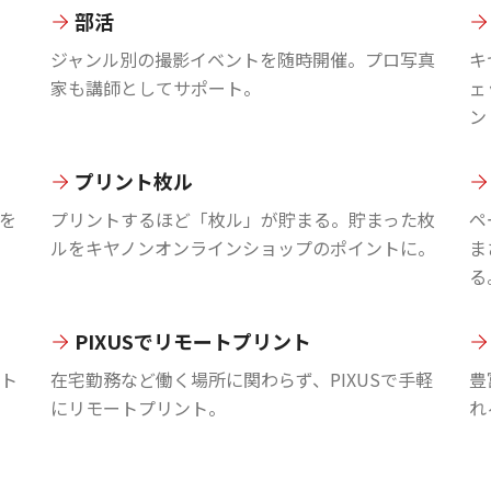
部活
ジャンル別の撮影イベントを随時開催。プロ写真
キ
家も講師としてサポート。
ェ
ン
プリント枚ル
を
プリントするほど「枚ル」が貯まる。貯まった枚
ペ
ルをキヤノンオンラインショップのポイントに。
ま
る
PIXUSでリモートプリント
ント
在宅勤務など働く場所に関わらず、PIXUSで手軽
豊
にリモートプリント。
れ