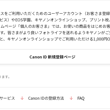
ービスをご利用いただくためのユーザーアカウント（お客さま登録情
ビス）やEOS学園、キヤノンオンラインショップ、プリント
ンホームページ「個人のお客さま」では、お使いの商品をはじめ
。皆さまがより良いフォトライフを送れるようキヤノンがご支援
、キヤノンオンラインショップでご利用いただける1,000円O
Canon ID 新規登録ページ
ります。
のサービス
Canon IDの登録方法
FAQ