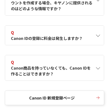
ウントを作成する場合、キヤノンに提供される
何ですか？Canon IDの作成方法は？
をご確認く
のはどのような情報ですか？
ださい。
A
キヤノンはメールアドレスと一部の情報（お客
さまが共有設定しているもの）をお客さまが選
Q
択したサービスから取得します。アカウントを
Canon IDの登録に料金は発生しますか？
簡単に作成できるように、この情報を使用して
Canon IDの登録フォームを入力します。
A
Canon IDの登録には料金は発生しません。
Q
Canon商品を持っていなくても、Canon IDを
作ることはできますか？
A
Canon商品をお持ちでなくても、Canon IDを作
ることができます。
Canon ID 新規登録ページ