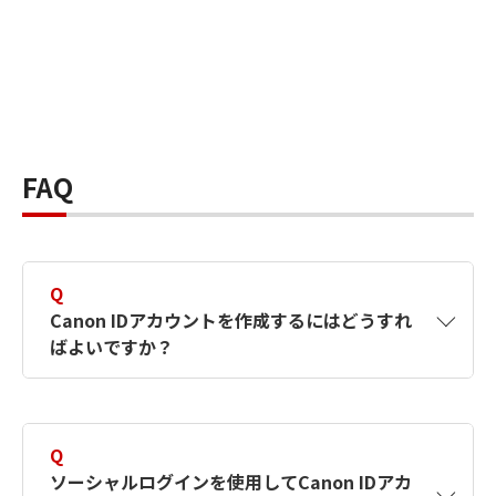
FAQ
Q
Canon IDアカウントを作成するにはどうすれ
ばよいですか？
A
Canon IDアカウントは、氏名、メールアドレス
とパスワードを入力して作成できます。ソーシ
Q
ャルログインを使用して作成することもできま
ソーシャルログインを使用してCanon IDアカ
す。詳しい作成方法は
【カメラ】Canon IDとは