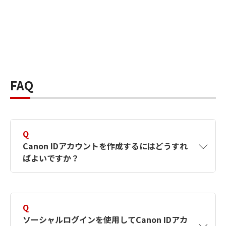
FAQ
Q
Canon IDアカウントを作成するにはどうすれ
ばよいですか？
A
Canon IDアカウントは、氏名、メールアドレス
とパスワードを入力して作成できます。ソーシ
Q
ャルログインを使用して作成することもできま
ソーシャルログインを使用してCanon IDアカ
す。詳しい作成方法は
【カメラ】Canon IDとは