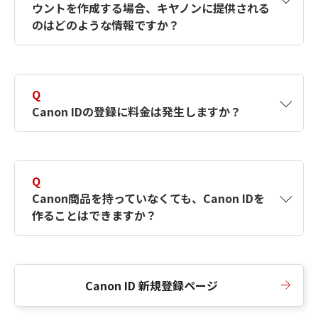
ウントを作成する場合、キヤノンに提供される
何ですか？Canon IDの作成方法は？
をご確認く
のはどのような情報ですか？
ださい。
A
キヤノンはメールアドレスと一部の情報（お客
さまが共有設定しているもの）をお客さまが選
Q
択したサービスから取得します。アカウントを
Canon IDの登録に料金は発生しますか？
簡単に作成できるように、この情報を使用して
Canon IDの登録フォームを入力します。
A
Canon IDの登録には料金は発生しません。
Q
Canon商品を持っていなくても、Canon IDを
作ることはできますか？
A
Canon商品をお持ちでなくても、Canon IDを作
ることができます。
Canon ID 新規登録ページ