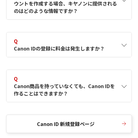
ウントを作成する場合、キヤノンに提供される
何ですか？Canon IDの作成方法は？
をご確認く
のはどのような情報ですか？
ださい。
A
キヤノンはメールアドレスと一部の情報（お客
さまが共有設定しているもの）をお客さまが選
Q
択したサービスから取得します。アカウントを
Canon IDの登録に料金は発生しますか？
簡単に作成できるように、この情報を使用して
Canon IDの登録フォームを入力します。
A
Canon IDの登録には料金は発生しません。
Q
Canon商品を持っていなくても、Canon IDを
作ることはできますか？
A
Canon商品をお持ちでなくても、Canon IDを作
ることができます。
Canon ID 新規登録ページ