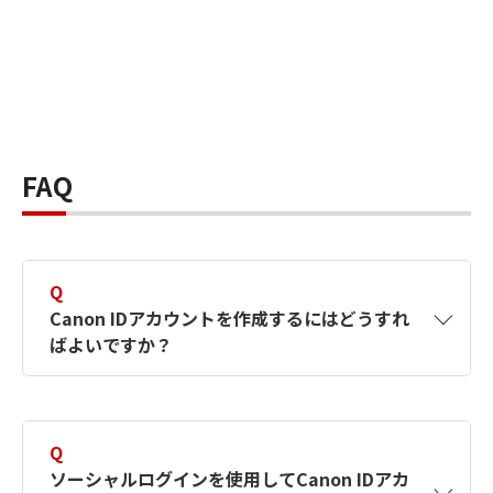
FAQ
Q
Canon IDアカウントを作成するにはどうすれ
ばよいですか？
A
Canon IDアカウントは、氏名、メールアドレス
とパスワードを入力して作成できます。ソーシ
Q
ャルログインを使用して作成することもできま
ソーシャルログインを使用してCanon IDアカ
す。詳しい作成方法は
【カメラ】Canon IDとは