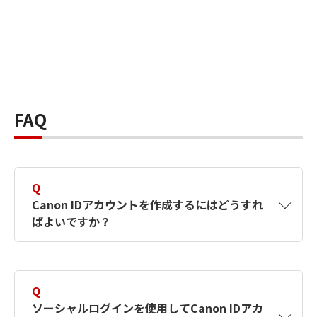
FAQ
Q
Canon IDアカウントを作成するにはどうすれ
ばよいですか？
A
Canon IDアカウントは、氏名、メールアドレス
とパスワードを入力して作成できます。ソーシ
Q
ャルログインを使用して作成することもできま
ソーシャルログインを使用してCanon IDアカ
す。詳しい作成方法は
【カメラ】Canon IDとは