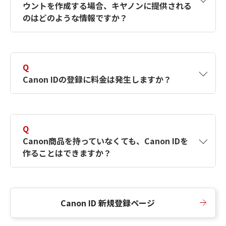
ウントを作成する場合、キヤノンに提供される
何ですか？Canon IDの作成方法は？
をご確認く
のはどのような情報ですか？
ださい。
A
キヤノンはメールアドレスと一部の情報（お客
さまが共有設定しているもの）をお客さまが選
Q
択したサービスから取得します。アカウントを
Canon IDの登録に料金は発生しますか？
簡単に作成できるように、この情報を使用して
Canon IDの登録フォームを入力します。
A
Canon IDの登録には料金は発生しません。
Q
Canon商品を持っていなくても、Canon IDを
作ることはできますか？
A
Canon商品をお持ちでなくても、Canon IDを作
ることができます。
Canon ID 新規登録ページ