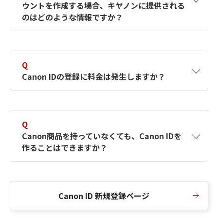
ウントを作成する場合、キヤノンに提供される
何ですか？Canon IDの作成方法は？
をご確認く
のはどのような情報ですか？
ださい。
A
キヤノンはメールアドレスと一部の情報（お客
さまが共有設定しているもの）をお客さまが選
Q
択したサービスから取得します。アカウントを
Canon IDの登録に料金は発生しますか？
簡単に作成できるように、この情報を使用して
Canon IDの登録フォームを入力します。
A
Canon IDの登録には料金は発生しません。
Q
Canon商品を持っていなくても、Canon IDを
作ることはできますか？
A
Canon商品をお持ちでなくても、Canon IDを作
ることができます。
Canon ID 新規登録ページ