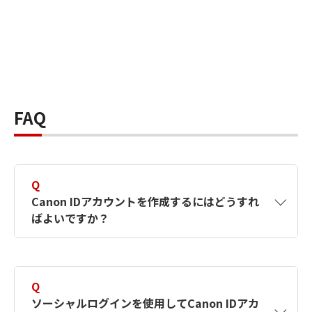
FAQ
Q
Canon IDアカウントを作成するにはどうすれ
ばよいですか？
A
Canon IDアカウントは、氏名、メールアドレス
とパスワードを入力して作成できます。ソーシ
Q
ャルログインを使用して作成することもできま
ソーシャルログインを使用してCanon IDアカ
す。詳しい作成方法は
【カメラ】Canon IDとは