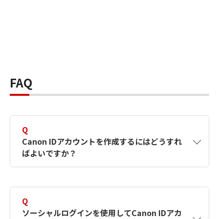
FAQ
Q
Canon IDアカウントを作成するにはどうすれ
ばよいですか？
A
Canon IDアカウントは、氏名、メールアドレス
とパスワードを入力して作成できます。ソーシ
Q
ャルログインを使用して作成することもできま
ソーシャルログインを使用してCanon IDアカ
す。詳しい作成方法は
【カメラ】Canon IDとは