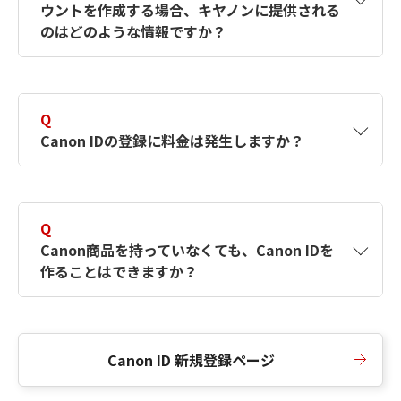
ウントを作成する場合、キヤノンに提供される
何ですか？Canon IDの作成方法は？
をご確認く
のはどのような情報ですか？
ださい。
A
キヤノンはメールアドレスと一部の情報（お客
さまが共有設定しているもの）をお客さまが選
Q
択したサービスから取得します。アカウントを
Canon IDの登録に料金は発生しますか？
簡単に作成できるように、この情報を使用して
Canon IDの登録フォームを入力します。
A
Canon IDの登録には料金は発生しません。
Q
Canon商品を持っていなくても、Canon IDを
作ることはできますか？
A
Canon商品をお持ちでなくても、Canon IDを作
ることができます。
Canon ID 新規登録ページ