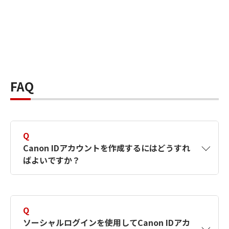
FAQ
Q
Canon IDアカウントを作成するにはどうすれ
ばよいですか？
A
Canon IDアカウントは、氏名、メールアドレス
とパスワードを入力して作成できます。ソーシ
Q
ャルログインを使用して作成することもできま
ソーシャルログインを使用してCanon IDアカ
す。詳しい作成方法は
【カメラ】Canon IDとは