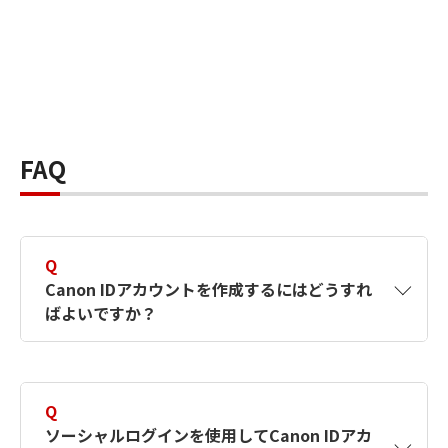
FAQ
Q
Canon IDアカウントを作成するにはどうすれ
ばよいですか？
A
Canon IDアカウントは、氏名、メールアドレス
とパスワードを入力して作成できます。ソーシ
Q
ャルログインを使用して作成することもできま
ソーシャルログインを使用してCanon IDアカ
す。詳しい作成方法は
【カメラ】Canon IDとは