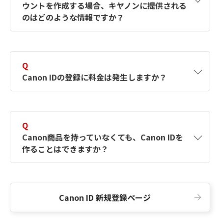
ウントを作成する場合、キヤノンに提供される
何ですか？Canon IDの作成方法は？
をご確認く
のはどのような情報ですか？
ださい。
A
キヤノンはメールアドレスと一部の情報（お客
さまが共有設定しているもの）をお客さまが選
Q
択したサービスから取得します。アカウントを
Canon IDの登録に料金は発生しますか？
簡単に作成できるように、この情報を使用して
Canon IDの登録フォームを入力します。
A
Canon IDの登録には料金は発生しません。
Q
Canon商品を持っていなくても、Canon IDを
作ることはできますか？
A
Canon商品をお持ちでなくても、Canon IDを作
ることができます。
Canon ID 新規登録ページ