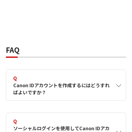
FAQ
Q
Canon IDアカウントを作成するにはどうすれ
ばよいですか？
A
Canon IDアカウントは、氏名、メールアドレス
とパスワードを入力して作成できます。ソーシ
Q
ャルログインを使用して作成することもできま
ソーシャルログインを使用してCanon IDアカ
す。詳しい作成方法は
【カメラ】Canon IDとは