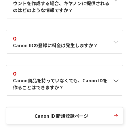
ウントを作成する場合、キヤノンに提供される
何ですか？Canon IDの作成方法は？
をご確認く
のはどのような情報ですか？
ださい。
A
キヤノンはメールアドレスと一部の情報（お客
さまが共有設定しているもの）をお客さまが選
Q
択したサービスから取得します。アカウントを
Canon IDの登録に料金は発生しますか？
簡単に作成できるように、この情報を使用して
Canon IDの登録フォームを入力します。
A
Canon IDの登録には料金は発生しません。
Q
Canon商品を持っていなくても、Canon IDを
作ることはできますか？
A
Canon商品をお持ちでなくても、Canon IDを作
ることができます。
Canon ID 新規登録ページ