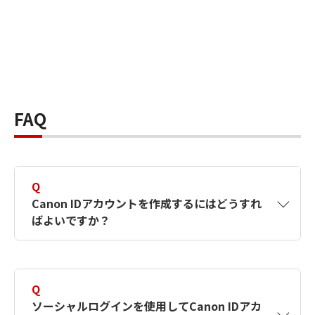
FAQ
Q
Canon IDアカウントを作成するにはどうすれ
ばよいですか？
A
Canon IDアカウントは、氏名、メールアドレス
とパスワードを入力して作成できます。ソーシ
Q
ャルログインを使用して作成することもできま
ソーシャルログインを使用してCanon IDアカ
す。詳しい作成方法は
【カメラ】Canon IDとは