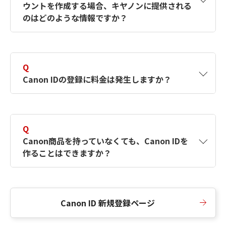
ウントを作成する場合、キヤノンに提供される
何ですか？Canon IDの作成方法は？
をご確認く
のはどのような情報ですか？
ださい。
A
キヤノンはメールアドレスと一部の情報（お客
さまが共有設定しているもの）をお客さまが選
Q
択したサービスから取得します。アカウントを
Canon IDの登録に料金は発生しますか？
簡単に作成できるように、この情報を使用して
Canon IDの登録フォームを入力します。
A
Canon IDの登録には料金は発生しません。
Q
Canon商品を持っていなくても、Canon IDを
作ることはできますか？
A
Canon商品をお持ちでなくても、Canon IDを作
ることができます。
Canon ID 新規登録ページ