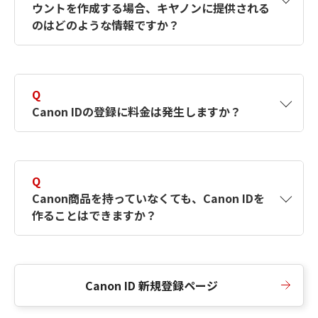
ウントを作成する場合、キヤノンに提供される
何ですか？Canon IDの作成方法は？
をご確認く
のはどのような情報ですか？
ださい。
A
キヤノンはメールアドレスと一部の情報（お客
さまが共有設定しているもの）をお客さまが選
Q
択したサービスから取得します。アカウントを
Canon IDの登録に料金は発生しますか？
簡単に作成できるように、この情報を使用して
Canon IDの登録フォームを入力します。
A
Canon IDの登録には料金は発生しません。
Q
Canon商品を持っていなくても、Canon IDを
作ることはできますか？
A
Canon商品をお持ちでなくても、Canon IDを作
ることができます。
Canon ID 新規登録ページ