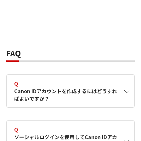
FAQ
Q
Canon IDアカウントを作成するにはどうすれ
ばよいですか？
A
Canon IDアカウントは、氏名、メールアドレス
とパスワードを入力して作成できます。ソーシ
Q
ャルログインを使用して作成することもできま
ソーシャルログインを使用してCanon IDアカ
す。詳しい作成方法は
【カメラ】Canon IDとは