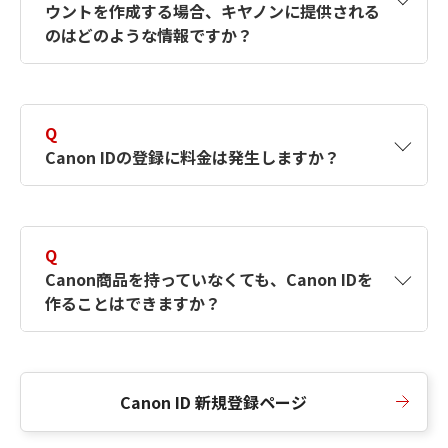
ウントを作成する場合、キヤノンに提供される
何ですか？Canon IDの作成方法は？
をご確認く
のはどのような情報ですか？
ださい。
A
キヤノンはメールアドレスと一部の情報（お客
さまが共有設定しているもの）をお客さまが選
Q
択したサービスから取得します。アカウントを
Canon IDの登録に料金は発生しますか？
簡単に作成できるように、この情報を使用して
Canon IDの登録フォームを入力します。
A
Canon IDの登録には料金は発生しません。
Q
Canon商品を持っていなくても、Canon IDを
作ることはできますか？
A
Canon商品をお持ちでなくても、Canon IDを作
ることができます。
Canon ID 新規登録ページ