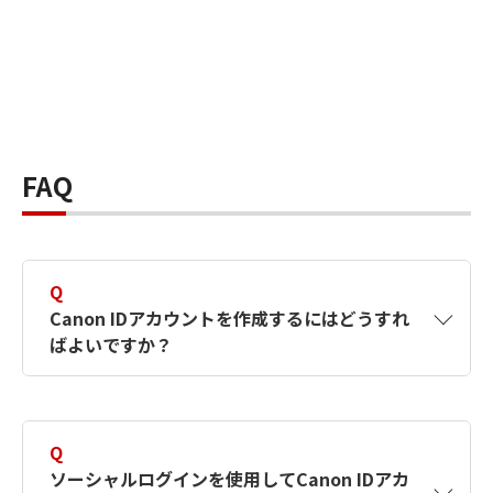
FAQ
Q
Canon IDアカウントを作成するにはどうすれ
ばよいですか？
A
Canon IDアカウントは、氏名、メールアドレス
とパスワードを入力して作成できます。ソーシ
Q
ャルログインを使用して作成することもできま
ソーシャルログインを使用してCanon IDアカ
す。詳しい作成方法は
【カメラ】Canon IDとは