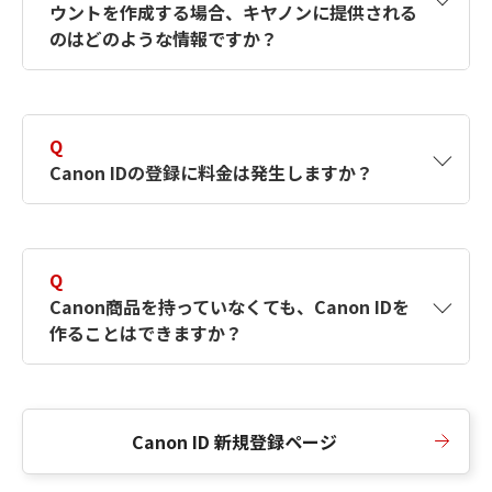
ウントを作成する場合、キヤノンに提供される
何ですか？Canon IDの作成方法は？
をご確認く
のはどのような情報ですか？
ださい。
A
キヤノンはメールアドレスと一部の情報（お客
さまが共有設定しているもの）をお客さまが選
Q
択したサービスから取得します。アカウントを
Canon IDの登録に料金は発生しますか？
簡単に作成できるように、この情報を使用して
Canon IDの登録フォームを入力します。
A
Canon IDの登録には料金は発生しません。
Q
Canon商品を持っていなくても、Canon IDを
作ることはできますか？
A
Canon商品をお持ちでなくても、Canon IDを作
ることができます。
Canon ID 新規登録ページ