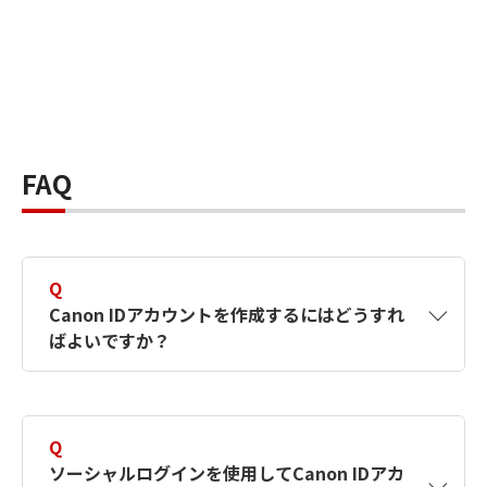
FAQ
Q
Canon IDアカウントを作成するにはどうすれ
ばよいですか？
A
Canon IDアカウントは、氏名、メールアドレス
とパスワードを入力して作成できます。ソーシ
Q
ャルログインを使用して作成することもできま
ソーシャルログインを使用してCanon IDアカ
す。詳しい作成方法は
【カメラ】Canon IDとは