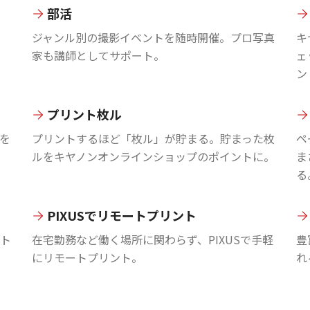
部活
ジャンル別の撮影イベントを随時開催。プロ写真
キ
家も講師としてサポート。
ェ
ン
プリント枚ル
を
プリントするほど「枚ル」が貯まる。貯まった枚
ペ
ルをキヤノンオンラインショップのポイントに。
ま
る
PIXUSでリモートプリント
ント
在宅勤務など働く場所に関わらず、PIXUSで手軽
豊
にリモートプリント。
れ