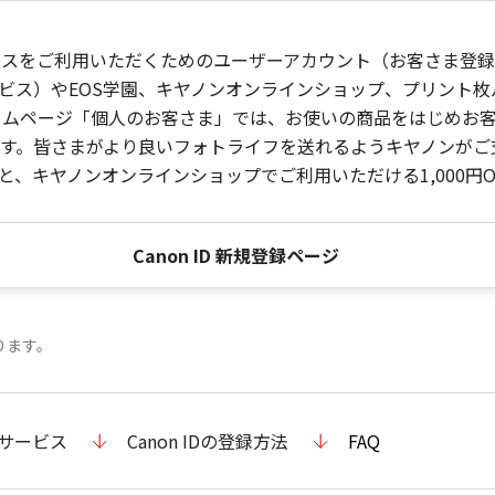
ービスをご利用いただくためのユーザーアカウント（お客さま登録情
ビス）やEOS学園、キヤノンオンラインショップ、プリント
ンホームページ「個人のお客さま」では、お使いの商品をはじめ
。皆さまがより良いフォトライフを送れるようキヤノンがご支援
、キヤノンオンラインショップでご利用いただける1,000円O
Canon ID 新規登録ページ
ります。
のサービス
Canon IDの登録方法
FAQ