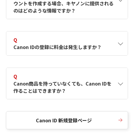
ウントを作成する場合、キヤノンに提供される
何ですか？Canon IDの作成方法は？
をご確認く
のはどのような情報ですか？
ださい。
A
キヤノンはメールアドレスと一部の情報（お客
さまが共有設定しているもの）をお客さまが選
Q
択したサービスから取得します。アカウントを
Canon IDの登録に料金は発生しますか？
簡単に作成できるように、この情報を使用して
Canon IDの登録フォームを入力します。
A
Canon IDの登録には料金は発生しません。
Q
Canon商品を持っていなくても、Canon IDを
作ることはできますか？
A
Canon商品をお持ちでなくても、Canon IDを作
ることができます。
Canon ID 新規登録ページ