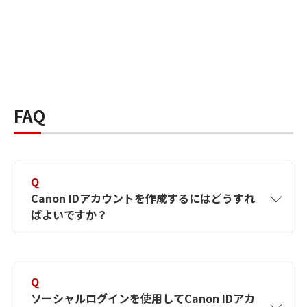
FAQ
Q
Canon IDアカウントを作成するにはどうすれ
ばよいですか？
A
Canon IDアカウントは、氏名、メールアドレス
とパスワードを入力して作成できます。ソーシ
Q
ャルログインを使用して作成することもできま
ソーシャルログインを使用してCanon IDアカ
す。詳しい作成方法は
【カメラ】Canon IDとは