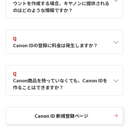
ウントを作成する場合、キヤノンに提供される
何ですか？Canon IDの作成方法は？
をご確認く
のはどのような情報ですか？
ださい。
A
キヤノンはメールアドレスと一部の情報（お客
さまが共有設定しているもの）をお客さまが選
Q
択したサービスから取得します。アカウントを
Canon IDの登録に料金は発生しますか？
簡単に作成できるように、この情報を使用して
Canon IDの登録フォームを入力します。
A
Canon IDの登録には料金は発生しません。
Q
Canon商品を持っていなくても、Canon IDを
作ることはできますか？
A
Canon商品をお持ちでなくても、Canon IDを作
ることができます。
Canon ID 新規登録ページ