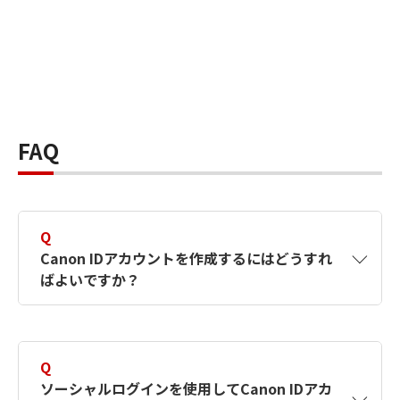
FAQ
Q
Canon IDアカウントを作成するにはどうすれ
ばよいですか？
A
Canon IDアカウントは、氏名、メールアドレス
とパスワードを入力して作成できます。ソーシ
Q
ャルログインを使用して作成することもできま
ソーシャルログインを使用してCanon IDアカ
す。詳しい作成方法は
【カメラ】Canon IDとは