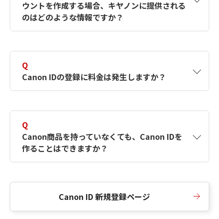
ウントを作成する場合、キヤノンに提供される
何ですか？Canon IDの作成方法は？
をご確認く
のはどのような情報ですか？
ださい。
A
キヤノンはメールアドレスと一部の情報（お客
さまが共有設定しているもの）をお客さまが選
Q
択したサービスから取得します。アカウントを
Canon IDの登録に料金は発生しますか？
簡単に作成できるように、この情報を使用して
Canon IDの登録フォームを入力します。
A
Canon IDの登録には料金は発生しません。
Q
Canon商品を持っていなくても、Canon IDを
作ることはできますか？
A
Canon商品をお持ちでなくても、Canon IDを作
ることができます。
Canon ID 新規登録ページ