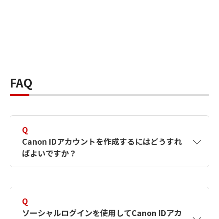
FAQ
Q
Canon IDアカウントを作成するにはどうすれ
ばよいですか？
A
Canon IDアカウントは、氏名、メールアドレス
とパスワードを入力して作成できます。ソーシ
Q
ャルログインを使用して作成することもできま
ソーシャルログインを使用してCanon IDアカ
す。詳しい作成方法は
【カメラ】Canon IDとは