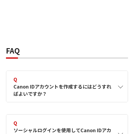
FAQ
Q
Canon IDアカウントを作成するにはどうすれ
ばよいですか？
A
Canon IDアカウントは、氏名、メールアドレス
とパスワードを入力して作成できます。ソーシ
Q
ャルログインを使用して作成することもできま
ソーシャルログインを使用してCanon IDアカ
す。詳しい作成方法は
【カメラ】Canon IDとは