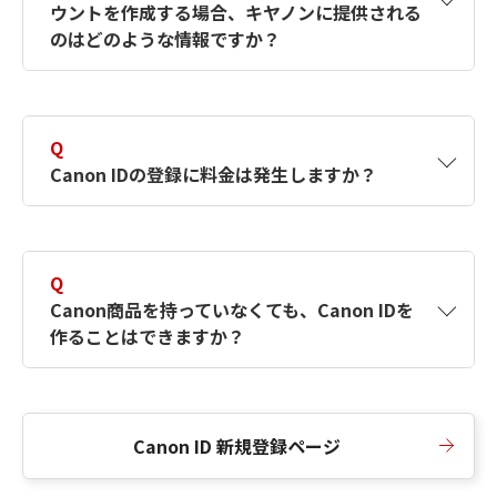
ウントを作成する場合、キヤノンに提供される
何ですか？Canon IDの作成方法は？
をご確認く
のはどのような情報ですか？
ださい。
A
キヤノンはメールアドレスと一部の情報（お客
さまが共有設定しているもの）をお客さまが選
Q
択したサービスから取得します。アカウントを
Canon IDの登録に料金は発生しますか？
簡単に作成できるように、この情報を使用して
Canon IDの登録フォームを入力します。
A
Canon IDの登録には料金は発生しません。
Q
Canon商品を持っていなくても、Canon IDを
作ることはできますか？
A
Canon商品をお持ちでなくても、Canon IDを作
ることができます。
Canon ID 新規登録ページ