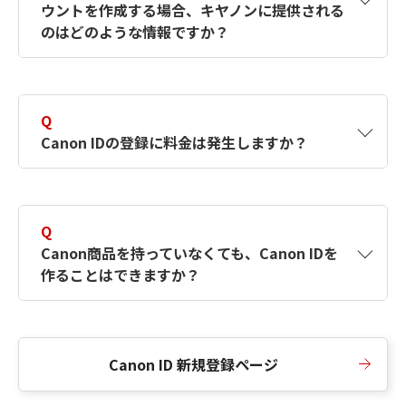
ウントを作成する場合、キヤノンに提供される
何ですか？Canon IDの作成方法は？
をご確認く
のはどのような情報ですか？
ださい。
A
キヤノンはメールアドレスと一部の情報（お客
さまが共有設定しているもの）をお客さまが選
Q
択したサービスから取得します。アカウントを
Canon IDの登録に料金は発生しますか？
簡単に作成できるように、この情報を使用して
Canon IDの登録フォームを入力します。
A
Canon IDの登録には料金は発生しません。
Q
Canon商品を持っていなくても、Canon IDを
作ることはできますか？
A
Canon商品をお持ちでなくても、Canon IDを作
ることができます。
Canon ID 新規登録ページ