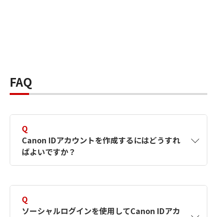
FAQ
Q
Canon IDアカウントを作成するにはどうすれ
ばよいですか？
A
Canon IDアカウントは、氏名、メールアドレス
とパスワードを入力して作成できます。ソーシ
Q
ャルログインを使用して作成することもできま
ソーシャルログインを使用してCanon IDアカ
す。詳しい作成方法は
【カメラ】Canon IDとは