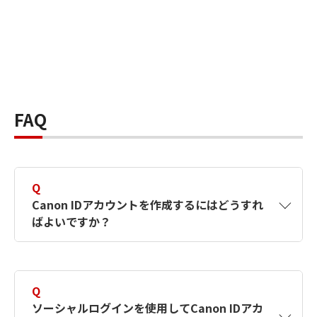
FAQ
Q
Canon IDアカウントを作成するにはどうすれ
ばよいですか？
A
Canon IDアカウントは、氏名、メールアドレス
とパスワードを入力して作成できます。ソーシ
Q
ャルログインを使用して作成することもできま
ソーシャルログインを使用してCanon IDアカ
す。詳しい作成方法は
【カメラ】Canon IDとは