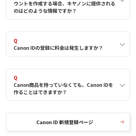
ウントを作成する場合、キヤノンに提供される
何ですか？Canon IDの作成方法は？
をご確認く
のはどのような情報ですか？
ださい。
A
キヤノンはメールアドレスと一部の情報（お客
さまが共有設定しているもの）をお客さまが選
Q
択したサービスから取得します。アカウントを
Canon IDの登録に料金は発生しますか？
簡単に作成できるように、この情報を使用して
Canon IDの登録フォームを入力します。
A
Canon IDの登録には料金は発生しません。
Q
Canon商品を持っていなくても、Canon IDを
作ることはできますか？
A
Canon商品をお持ちでなくても、Canon IDを作
ることができます。
Canon ID 新規登録ページ