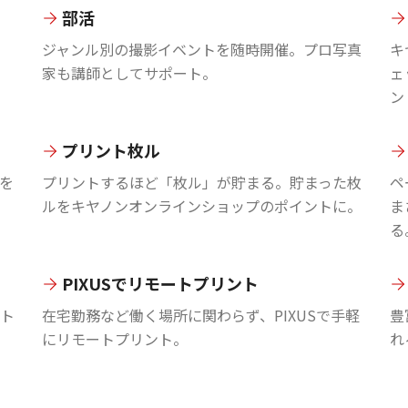
部活
ジャンル別の撮影イベントを随時開催。プロ写真
キ
家も講師としてサポート。
ェ
ン
プリント枚ル
を
プリントするほど「枚ル」が貯まる。貯まった枚
ペ
ルをキヤノンオンラインショップのポイントに。
ま
る
PIXUSでリモートプリント
ント
在宅勤務など働く場所に関わらず、PIXUSで手軽
豊
にリモートプリント。
れ