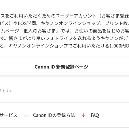
ービスをご利用いただくためのユーザーアカウント（お客さま登録情
ビス）やEOS学園、キヤノンオンラインショップ、プリント
ンホームページ「個人のお客さま」では、お使いの商品をはじめ
。皆さまがより良いフォトライフを送れるようキヤノンがご支援
、キヤノンオンラインショップでご利用いただける1,000円O
Canon ID 新規登録ページ
ります。
のサービス
Canon IDの登録方法
FAQ