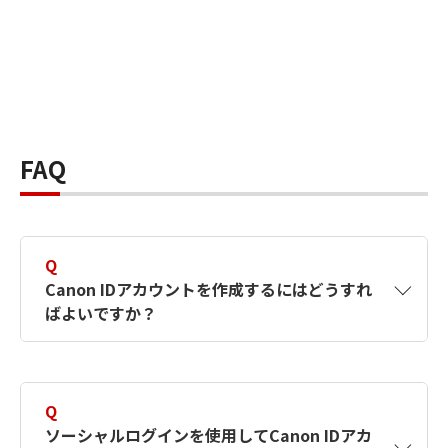
FAQ
Q
Canon IDアカウントを作成するにはどうすれ
ばよいですか？
A
Canon IDアカウントは、氏名、メールアドレス
とパスワードを入力して作成できます。ソーシ
Q
ャルログインを使用して作成することもできま
ソーシャルログインを使用してCanon IDアカ
す。詳しい作成方法は
【カメラ】Canon IDとは