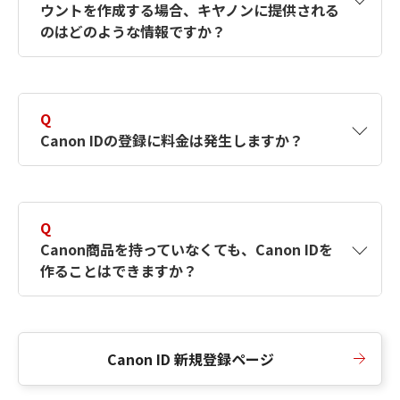
ウントを作成する場合、キヤノンに提供される
何ですか？Canon IDの作成方法は？
をご確認く
のはどのような情報ですか？
ださい。
A
キヤノンはメールアドレスと一部の情報（お客
さまが共有設定しているもの）をお客さまが選
Q
択したサービスから取得します。アカウントを
Canon IDの登録に料金は発生しますか？
簡単に作成できるように、この情報を使用して
Canon IDの登録フォームを入力します。
A
Canon IDの登録には料金は発生しません。
Q
Canon商品を持っていなくても、Canon IDを
作ることはできますか？
A
Canon商品をお持ちでなくても、Canon IDを作
ることができます。
Canon ID 新規登録ページ